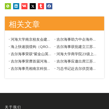
相关文章
河海大学南京校友会建筑产业绿色智能创新学会成立，吉尔海事以技术创新赋能行业智造升级
吉尔海事助力中企海外项目获2025年ENR全球最佳项目奖
海上快速脱缆钩（QROH）技术概述
吉尔海事获批建立江苏省研究生工作站
吉尔海事荣获“紫金山英才计划高层次创新创业人才项目”荣誉
河海大学商学院23级上善若水MBA师生们莅临吉尔海事
吉尔海事荣膺首届河海大学全球校友创新创业大赛特等奖
吉尔海事应邀出席江苏省海洋发展研究会第一次会员代表大会
吉尔海事亮相南京科技合作交流大会
习总书记赴吉尔供货港日照港考察（JSC）
关于我们