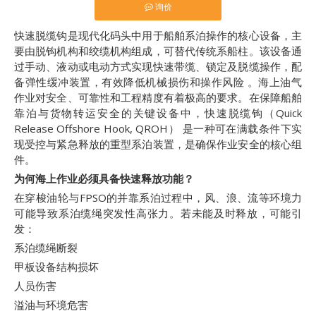
询价
快速脱缆钩是现代化码头中用于船舶系泊操作的核心设备，主
要由脱钩机构和绞缆机构组成，可替代传统系船柱。该设备通
过手动、液动或电动方式实现快速带缆、锁定及脱缆操作，配
备弹性缓冲装置，有效降低机械损伤和操作风险 。海上油气
作业对安全、可靠性和工程精度有着极高的要求。在保障船舶
靠泊与货物转运安全的关键设备中，快速脱缆钩（Quick
Release Offshore Hook, QROH） 是一种可在满载条件下实
现受控与紧急释放的重型系泊装置，是确保作业安全的核心组
件。
为何海上作业必须具备快速释放功能？
在穿梭油轮与FPSO的并靠系泊过程中，风、浪、流等环境力
可能导致系泊缆绳突发性高张力。若未能及时释放，可能引
发：
系泊缆绳断裂
甲板设备结构损坏
人员伤害
溢油与环境危害