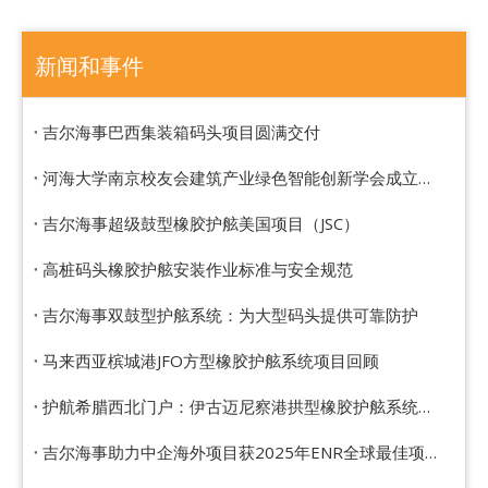
新闻和事件
吉尔海事巴西集装箱码头项目圆满交付
河海大学南京校友会建筑产业绿色智能创新学会成立，吉尔海事以技术创新赋能行业智造升级
吉尔海事超级鼓型橡胶护舷美国项目（JSC）
高桩码头橡胶护舷安装作业标准与安全规范
吉尔海事双鼓型护舷系统：为大型码头提供可靠防护
马来西亚槟城港JFO方型橡胶护舷系统项目回顾
护航希腊西北门户：伊古迈尼察港拱型橡胶护舷系统项目纪实
吉尔海事助力中企海外项目获2025年ENR全球最佳项目奖