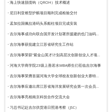
海上快速脱缆钩（QROH）技术概述
尼日利亚锥型护舷项目顺利完成检验交付
孟加拉国佩拉港码头系船柱项目完成安装
吉尔海事成功向联合国开发计划署所援建的也门油码头交付靠泊系泊设备
吉尔海事获批建立江苏省研究生工作站
吉尔海事荣获“紫金山英才计划高层次创新创业人才项目”荣誉
河海大学商学院23级上善若水MBA师生们莅临吉尔海事
吉尔海事荣膺首届河海大学全球校友创新创业大赛特等奖
吉尔海事应邀出席江苏省海洋发展研究会第一次会员代表大会
吉尔海事亮相南京科技合作交流大会
习总书记赴吉尔供货港日照港考察（JSC）