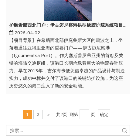
护航希腊西北门户：伊古迈尼察港拱型橡胶护舷系统项目纪实
2026-04-02
【项目背景】在希腊西北部伊庇鲁斯大区的碧波之上，坐
落着通往亚得里亚海的重要门户——伊古迈尼察港
（Igoumenitsa Port）。作为塞斯普罗蒂亚州的首府及关
键的海陆交通枢纽，该港口长期承载着巨大的物流吞吐压
力。早在2013年，吉尔海事便凭借卓越的产品设计与制造
实力，成功中标并交付了该港口的关键防护设施，为这座
历史悠久的港口注入了新的安全动能。
1
2
»
共2页 到第
页
确定
搜索